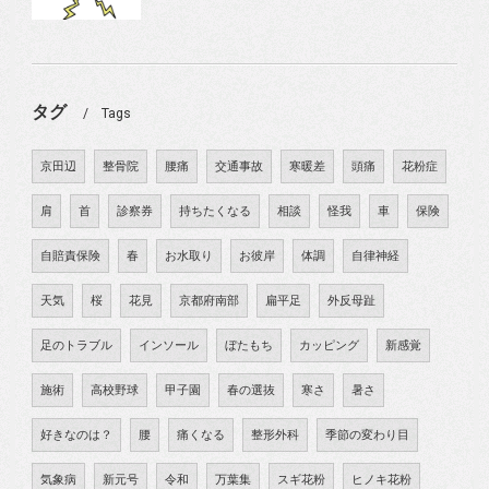
タグ
Tags
京田辺
整骨院
腰痛
交通事故
寒暖差
頭痛
花粉症
肩
首
診察券
持ちたくなる
相談
怪我
車
保険
自賠責保険
春
お水取り
お彼岸
体調
自律神経
天気
桜
花見
京都府南部
扁平足
外反母趾
足のトラブル
インソール
ぼたもち
カッピング
新感覚
施術
高校野球
甲子園
春の選抜
寒さ
暑さ
好きなのは？
腰
痛くなる
整形外科
季節の変わり目
気象病
新元号
令和
万葉集
スギ花粉
ヒノキ花粉