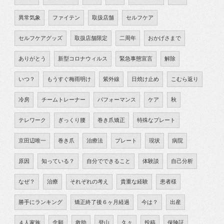
異常気象
ファイテン
取扱店舗
セルフケア
セルフケアグッズ
取扱店舗限定
二周年
おかげさまで
ありがとう
新型コロナウィルス
緊急事態宣言
解除
いつ？
もうすぐ梅雨明け
紫外線
日焼け止め
こむら返り
冷房
チームトレーナー
パフォーマンス
ケア
秋
テレワーク
ぎっくり腰
巻き爪矯正
特殊なプレート
京田辺唯一
巻き爪
治療法
プレート
現状
病院
原因
知っている？
自分でできること
体験談
自己分析
なぜ？
治療
それぞれの考え
貴重な経験
患者様
勝手にランキング
矯正終了後６ヶ月経過
今は？
出産
４人家族
念願
救助
登山
久々
投稿
保険証