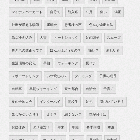
マイナンバーカード
自分で
陥入爪
９月
痛い
矯正
外出が増える季節
運動会
患者様の声
色んな矯正方法
急な冷え込み
大雪
ヒートショック
足の調子
スムーズ
巻き爪の矯正って？
ほんとはどうなの？
痛い？
新しい春
生活環境の変化
早朝
ウォーキング
夏バテ
スポーツドリンク
いつ飲むの？
タイミング
子供の成長
自転車
早朝ウォーキング
親の都合
自治会
子育て
夏の全国大会
インターハイ
高校生
足元
気づいている？
気づかないふり？
え！？
細くない？
気が付けば
お盆休み
ダメ絶対！
年末
年始
冬季休暇
寒波