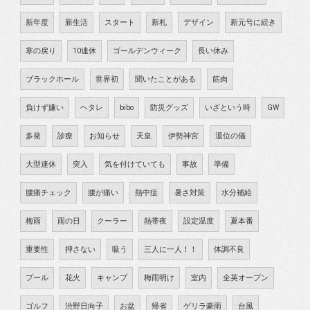
新年度
新生活
スタート
新札
デザイン
新元号に続き
寒の戻り
10連休
ゴールデンウィーク
長い休み
ブラックホール
世界初
聞いたことがある
筋肉
負けず嫌い
ヘタレ
bibo
防災グッズ
いざという時
GW
多発
診療
お知らせ
天皇
伊勢神宮
退位の儀
大型連休
突入
気を付けていても
事故
準備
腰痛チェック
腰が痛い
熱中症
暑さ対策
水分補給
梅雨
雨の日
クーラー
熱帯夜
設定温度
夏本番
重要性
押さない
吸う
三人に一人！！
体調不良
プール
花火
キャンプ
梅雨明け
室内
全英オープン
ゴルフ
渋野日向子
お盆
帰省
ゲリラ豪雨
台風