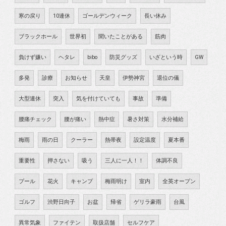
寒の戻り
10連休
ゴールデンウィーク
長い休み
ブラックホール
世界初
聞いたことがある
筋肉
負けず嫌い
ヘタレ
bibo
防災グッズ
いざという時
GW
多発
診療
お知らせ
天皇
伊勢神宮
退位の儀
大型連休
突入
気を付けていても
事故
準備
腰痛チェック
腰が痛い
熱中症
暑さ対策
水分補給
梅雨
雨の日
クーラー
熱帯夜
設定温度
夏本番
重要性
押さない
吸う
三人に一人！！
体調不良
プール
花火
キャンプ
梅雨明け
室内
全英オープン
ゴルフ
渋野日向子
お盆
帰省
ゲリラ豪雨
台風
異常気象
ファイテン
取扱店舗
セルフケア