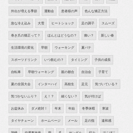
外出が増える季節
運動会
患者様の声
色んな矯正方法
急な冷え込み
大雪
ヒートショック
足の調子
スムーズ
巻き爪の矯正って？
ほんとはどうなの？
痛い？
新しい春
生活環境の変化
早朝
ウォーキング
夏バテ
スポーツドリンク
いつ飲むの？
タイミング
子供の成長
自転車
早朝ウォーキング
親の都合
自治会
子育て
夏の全国大会
インターハイ
高校生
足元
気づいている？
気づかないふり？
え！？
細くない？
気が付けば
お盆休み
ダメ絶対！
年末
年始
冬季休暇
寒波
タイヤチェーン
ホームページ
メール
足の指
違和感
我慢
交通事故後
雨
爪
サンダル
悩み
でこぼこ