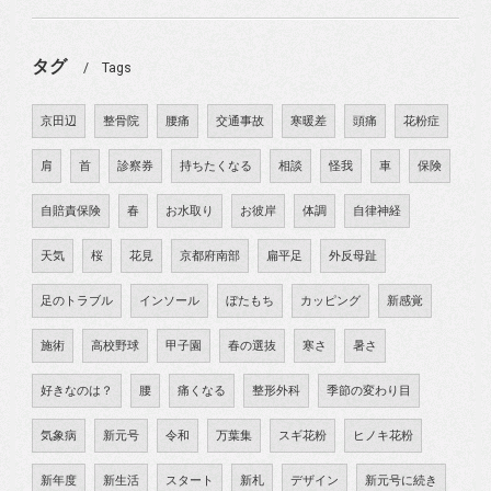
タグ
Tags
京田辺
整骨院
腰痛
交通事故
寒暖差
頭痛
花粉症
肩
首
診察券
持ちたくなる
相談
怪我
車
保険
自賠責保険
春
お水取り
お彼岸
体調
自律神経
天気
桜
花見
京都府南部
扁平足
外反母趾
足のトラブル
インソール
ぼたもち
カッピング
新感覚
施術
高校野球
甲子園
春の選抜
寒さ
暑さ
好きなのは？
腰
痛くなる
整形外科
季節の変わり目
気象病
新元号
令和
万葉集
スギ花粉
ヒノキ花粉
新年度
新生活
スタート
新札
デザイン
新元号に続き