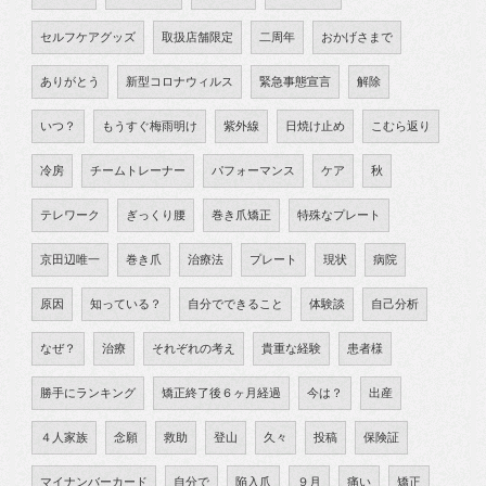
セルフケアグッズ
取扱店舗限定
二周年
おかげさまで
ありがとう
新型コロナウィルス
緊急事態宣言
解除
いつ？
もうすぐ梅雨明け
紫外線
日焼け止め
こむら返り
冷房
チームトレーナー
パフォーマンス
ケア
秋
テレワーク
ぎっくり腰
巻き爪矯正
特殊なプレート
京田辺唯一
巻き爪
治療法
プレート
現状
病院
原因
知っている？
自分でできること
体験談
自己分析
なぜ？
治療
それぞれの考え
貴重な経験
患者様
勝手にランキング
矯正終了後６ヶ月経過
今は？
出産
４人家族
念願
救助
登山
久々
投稿
保険証
マイナンバーカード
自分で
陥入爪
９月
痛い
矯正