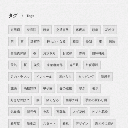
タグ
Tags
京田辺
整骨院
腰痛
交通事故
寒暖差
頭痛
花粉症
肩
首
診察券
持ちたくなる
相談
怪我
車
保険
自賠責保険
春
お水取り
お彼岸
体調
自律神経
天気
桜
花見
京都府南部
扁平足
外反母趾
足のトラブル
インソール
ぼたもち
カッピング
新感覚
施術
高校野球
甲子園
春の選抜
寒さ
暑さ
好きなのは？
腰
痛くなる
整形外科
季節の変わり目
気象病
新元号
令和
万葉集
スギ花粉
ヒノキ花粉
新年度
新生活
スタート
新札
デザイン
新元号に続き