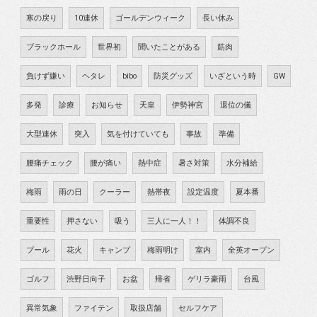
寒の戻り
10連休
ゴールデンウィーク
長い休み
ブラックホール
世界初
聞いたことがある
筋肉
負けず嫌い
ヘタレ
bibo
防災グッズ
いざという時
GW
多発
診療
お知らせ
天皇
伊勢神宮
退位の儀
大型連休
突入
気を付けていても
事故
準備
腰痛チェック
腰が痛い
熱中症
暑さ対策
水分補給
梅雨
雨の日
クーラー
熱帯夜
設定温度
夏本番
重要性
押さない
吸う
三人に一人！！
体調不良
プール
花火
キャンプ
梅雨明け
室内
全英オープン
ゴルフ
渋野日向子
お盆
帰省
ゲリラ豪雨
台風
異常気象
ファイテン
取扱店舗
セルフケア