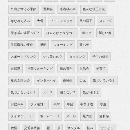
外出が増える季節
運動会
患者様の声
色んな矯正方法
急な冷え込み
大雪
ヒートショック
足の調子
スムーズ
巻き爪の矯正って？
ほんとはどうなの？
痛い？
新しい春
生活環境の変化
早朝
ウォーキング
夏バテ
スポーツドリンク
いつ飲むの？
タイミング
子供の成長
自転車
早朝ウォーキング
親の都合
自治会
子育て
夏の全国大会
インターハイ
高校生
足元
気づいている？
気づかないふり？
え！？
細くない？
気が付けば
お盆休み
ダメ絶対！
年末
年始
冬季休暇
寒波
タイヤチェーン
ホームページ
メール
足の指
違和感
我慢
交通事故後
雨
爪
サンダル
悩み
でこぼこ