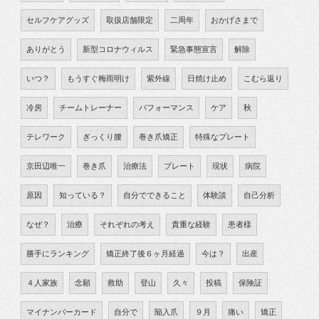
セルフケアグッズ
取扱店舗限定
二周年
おかげさまで
ありがとう
新型コロナウィルス
緊急事態宣言
解除
いつ？
もうすぐ梅雨明け
紫外線
日焼け止め
こむら返り
冷房
チームトレーナー
パフォーマンス
ケア
秋
テレワーク
ぎっくり腰
巻き爪矯正
特殊なプレート
京田辺唯一
巻き爪
治療法
プレート
現状
病院
原因
知っている？
自分でできること
体験談
自己分析
なぜ？
治療
それぞれの考え
貴重な経験
患者様
勝手にランキング
矯正終了後６ヶ月経過
今は？
出産
４人家族
念願
救助
登山
久々
投稿
保険証
マイナンバーカード
自分で
陥入爪
９月
痛い
矯正