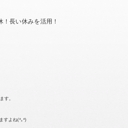
休！長い休みを活用！
ります。
よね(^｡^)