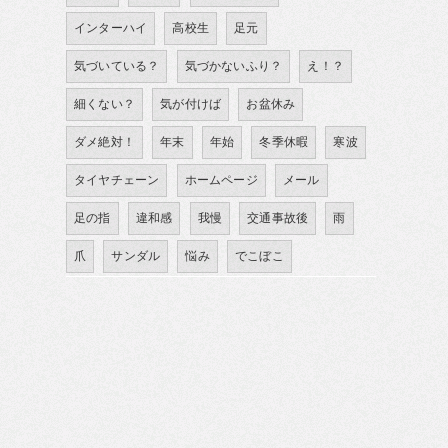
インターハイ
高校生
足元
気づいている？
気づかないふり？
え！？
細くない？
気が付けば
お盆休み
ダメ絶対！
年末
年始
冬季休暇
寒波
タイヤチェーン
ホームページ
メール
足の指
違和感
我慢
交通事故後
雨
爪
サンダル
悩み
でこぼこ