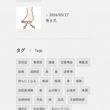
2026/05/27
巻き爪
し
タグ
Tags
京田辺
整骨院
腰痛
交通事故
寒暖差
頭痛
花粉症
肩
首
診察券
持ちたくなる
相談
怪我
車
保険
自賠責保険
春
お水取り
お彼岸
体調
自律神経
天気
桜
花見
京都府南部
扁平足
外反母趾
足のトラブル