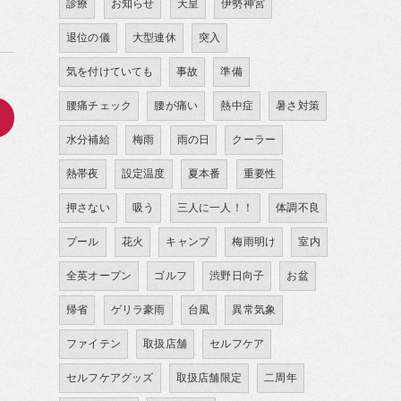
診療
お知らせ
天皇
伊勢神宮
退位の儀
大型連休
突入
気を付けていても
事故
準備
腰痛チェック
腰が痛い
熱中症
暑さ対策
>
水分補給
梅雨
雨の日
クーラー
熱帯夜
設定温度
夏本番
重要性
押さない
吸う
三人に一人！！
体調不良
プール
花火
キャンプ
梅雨明け
室内
全英オープン
ゴルフ
渋野日向子
お盆
帰省
ゲリラ豪雨
台風
異常気象
ファイテン
取扱店舗
セルフケア
セルフケアグッズ
取扱店舗限定
二周年