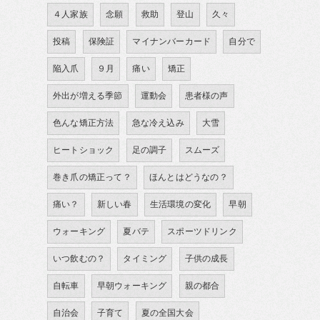
４人家族
念願
救助
登山
久々
投稿
保険証
マイナンバーカード
自分で
陥入爪
９月
痛い
矯正
外出が増える季節
運動会
患者様の声
色んな矯正方法
急な冷え込み
大雪
ヒートショック
足の調子
スムーズ
巻き爪の矯正って？
ほんとはどうなの？
痛い？
新しい春
生活環境の変化
早朝
ウォーキング
夏バテ
スポーツドリンク
いつ飲むの？
タイミング
子供の成長
自転車
早朝ウォーキング
親の都合
自治会
子育て
夏の全国大会